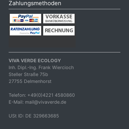
Zahlungsmethoden
VIVA VERDE ECOLOGY
Inh. Dipl.-Ing. Frank Wiercioch
Steller Straße 75b
27755 Delmenhorst
Telefon: +49(0)4221 4580860
E-Mail: mail@vivaverde.de
USt ID: DE 329663685