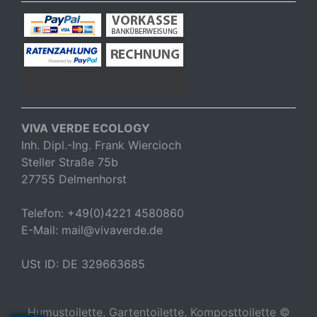
VIVA VERDE ECOLOGY
Inh. Dipl.-Ing. Frank Wiercioch
Steller Straße 75b
27755 Delmenhorst
Telefon: +49(0)4221 4580860
E-Mail: mail@vivaverde.de
USt ID: DE 329663685
Humustoilette, Gartentoilette, Komposttoilette ©